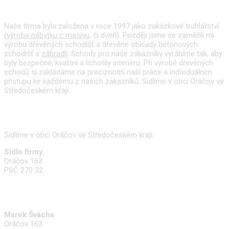
O nás
Naše firma byla založena v roce 1997 jako zakázkové truhlářství
(
výroba nábytku z masivu
, či dveří). Později jsme se zaměřili na
výrobu dřevěných schodišť a dřevěné obklady betonových
schodišť a
zábradlí
. Schody pro naše zákazníky vyrábíme tak, aby
byly bezpečné, kvalitní a lichotily interiéru. Při výrobě dřevěných
schodů si zakládáme na preciznosti naší práce a individuálním
přístupu ke každému z našich zákazníků. Sídlíme v obci Oráčov ve
Středočeském kraji.
Kde nás najdete
Sídlíme v obci Oráčov ve Středočeském kraji.
Sídlo firmy
Oráčov 163
PSČ 270 32
Kontakty
Marek Švácha
Oráčov 163