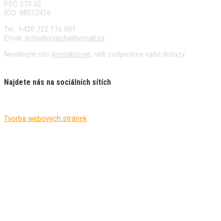
PSČ 270 32
IČO: 88212416
Tel.: +420 722 116 091
Email:
schodysvacha@email.cz
Neváhejte nás
kontaktovat
, rádi zodpovíme vaše dotazy.
Najdete nás na sociálních sítích
© 2018 - všechna práva vyhrazena
Tvorba webových stránek
Proweby.cz