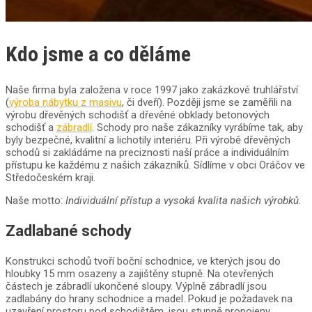
Kdo jsme a co děláme
Naše firma byla založena v roce 1997 jako zakázkové truhlářství
(
výroba nábytku z masivu
, či dveří). Později jsme se zaměřili na
výrobu dřevěných schodišť a dřevěné obklady betonových
schodišť a
zábradlí
. Schody pro naše zákazníky vyrábíme tak, aby
byly bezpečné, kvalitní a lichotily interiéru. Při výrobě dřevěných
schodů si zakládáme na preciznosti naší práce a individuálním
přístupu ke každému z našich zákazníků. Sídlíme v obci Oráčov ve
Středočeském kraji.
Naše motto:
Individuální přístup a vysoká kvalita našich výrobků.
Zadlabané schody
Konstrukci schodů tvoří boční schodnice, ve kterých jsou do
hloubky 15 mm osazeny a zajištěny stupně. Na otevřených
částech je zábradlí ukončené sloupy. Výplně zábradlí jsou
zadlabány do hrany schodnice a madel. Pokud je požadavek na
uzavření prostoru pod schodištěm, jsou stupně propojeny