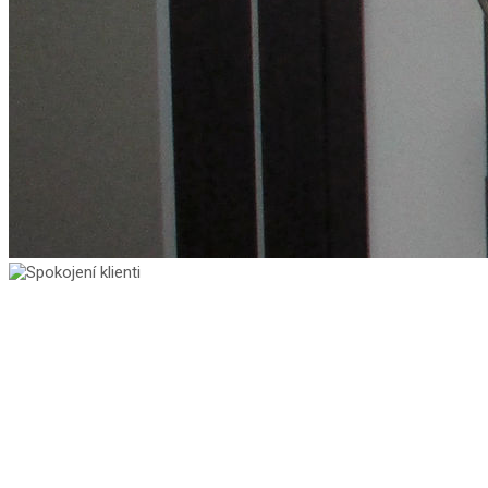
Dřevěné schody na
míru
Více o nás
Kvalita za příznivou