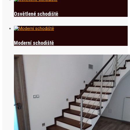
Osvětlené schodiště
Moderní schodiště