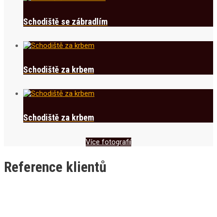
Schodiště se zábradlím
Schodiště za krbem
Schodiště za krbem
Více fotografií
Reference klientů