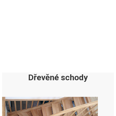
cenu
Ceník
Moderní i klasický
design
Ukázky naší práce
Spokojení klienti
Reference
Dřevěné schody