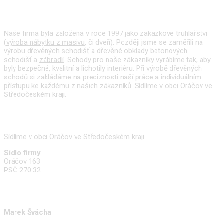
O nás
Naše firma byla založena v roce 1997 jako zakázkové truhlářství
(
výroba nábytku z masivu
, či dveří). Později jsme se zaměřili na
výrobu dřevěných schodišť a dřevěné obklady betonových
schodišť a
zábradlí
. Schody pro naše zákazníky vyrábíme tak, aby
byly bezpečné, kvalitní a lichotily interiéru. Při výrobě dřevěných
schodů si zakládáme na preciznosti naší práce a individuálním
přístupu ke každému z našich zákazníků. Sídlíme v obci Oráčov ve
Středočeském kraji.
Kde nás najdete
Sídlíme v obci Oráčov ve Středočeském kraji.
Sídlo firmy
Oráčov 163
PSČ 270 32
Kontakty
Marek Švácha