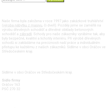
O nás
Naše firma byla založena v roce 1997 jako zakázkové truhlářství
(
výroba nábytku z masivu
, či dveří). Později jsme se zaměřili na
výrobu dřevěných schodišť a dřevěné obklady betonových
schodišť a
zábradlí
. Schody pro naše zákazníky vyrábíme tak, aby
byly bezpečné, kvalitní a lichotily interiéru. Při výrobě dřevěných
schodů si zakládáme na preciznosti naší práce a individuálním
přístupu ke každému z našich zákazníků. Sídlíme v obci Oráčov ve
Středočeském kraji.
Kde nás najdete
Sídlíme v obci Oráčov ve Středočeském kraji.
Sídlo firmy
Oráčov 163
PSČ 270 32
Kontakty