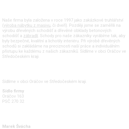
O nás
Naše firma byla založena v roce 1997 jako zakázkové truhlářství
(
výroba nábytku z masivu
, či dveří). Později jsme se zaměřili na
výrobu dřevěných schodišť a dřevěné obklady betonových
schodišť a
zábradlí
. Schody pro naše zákazníky vyrábíme tak, aby
byly bezpečné, kvalitní a lichotily interiéru. Při výrobě dřevěných
schodů si zakládáme na preciznosti naší práce a individuálním
přístupu ke každému z našich zákazníků. Sídlíme v obci Oráčov ve
Středočeském kraji.
Kde nás najdete
Sídlíme v obci Oráčov ve Středočeském kraji.
Sídlo firmy
Oráčov 163
PSČ 270 32
Kontakty
Marek Švácha