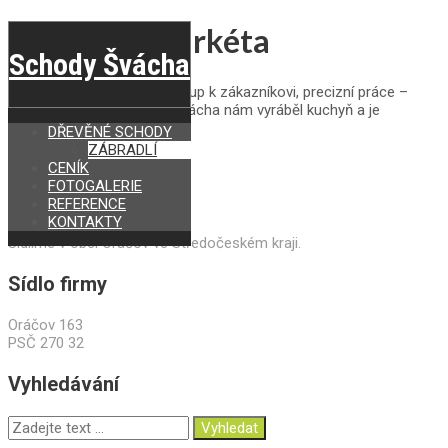
Staňková Markéta
Schody Švácha
Špičkový truhlář, super přístup k zákazníkovi, precizní práce –
mohu jen doporučit. Pan Švácha nám vyráběl kuchyň a je
nádherná.
DŘEVĚNÉ SCHODY
ZÁBRADLÍ
Staňková Markéta
CENÍK
FOTOGALERIE
Kde působíme
REFERENCE
KONTAKTY
Sídlíme v obci Oráčov ve Středočeském kraji.
Sídlo firmy
Oráčov 163
PSČ 270 32
Vyhledávání